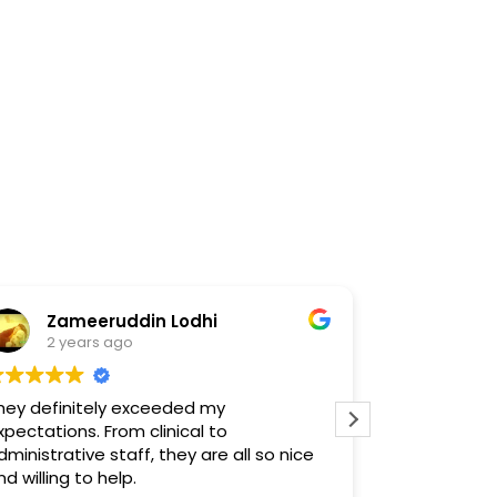
Zameeruddin Lodhi
Pedr
2 years ago
2 yea
hey definitely exceeded my
Estoy satisf
xpectations. From clinical to
verdaderam
dministrative staff, they are all so nice
conforme co
nd willing to help.
procedimient