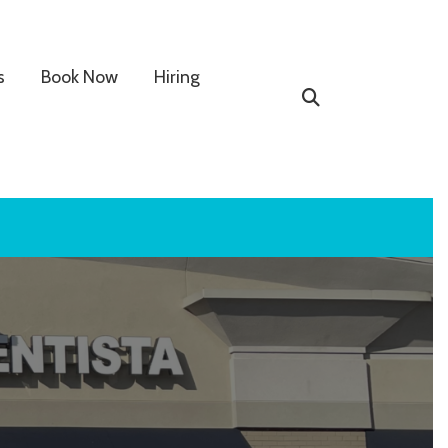
s
Book Now
Hiring