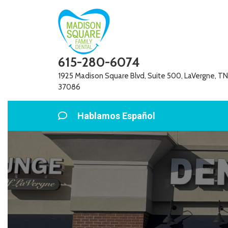
Skip
to
content
615-280-6074
1925 Madison Square Blvd, Suite 500, LaVergne, TN
37086
Hablamos Español