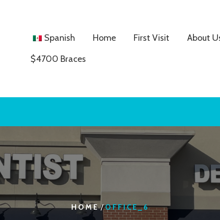
Spanish
Home
First Visit
About U
$4700 Braces
/
HOME
OFFICE_6