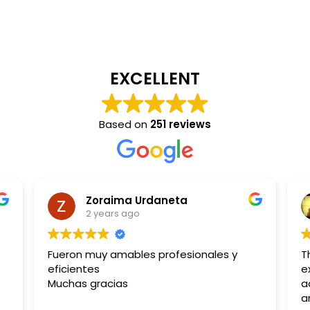
EXCELLENT
Based on
251 reviews
Zoraima Urdaneta
2 years ago
Fueron muy amables profesionales y
T
eficientes
e
Muchas gracias
a
a